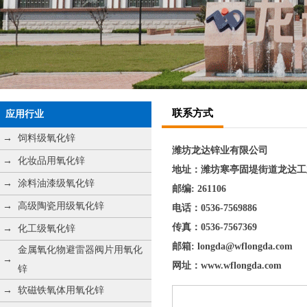
联系方式
应用行业
→
饲料级氧化锌
潍坊龙达锌业有限公司
→
化妆品用氧化锌
地址：潍坊寒亭固堤街道龙达
→
涂料油漆级氧化锌
邮编: 261106
→
高级陶瓷用级氧化锌
电话：0536-7569886
传真：0536-7567369
→
化工级氧化锌
邮箱: longda@wflongda.com
金属氧化物避雷器阀片用氧化
→
网址：www.wflongda.com
锌
→
软磁铁氧体用氧化锌